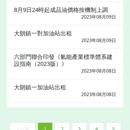
8月9日24時起成品油價格按機制上調
2023年08月09日
大朗鎮一對加油站出租
2023年08月09日
六部門聯合印發《氫能產業標準體系建
設指南（2023版）》
2023年08月08日
大朗鎮一加油站出租
2023年08月08日
上一頁
1
2
3
4
5