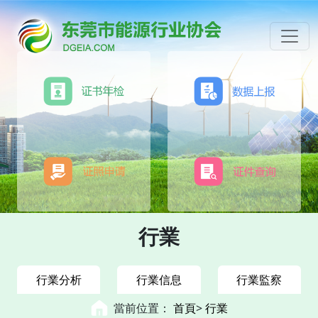
行業
行業分析
行業信息
行業監察
當前位置：
首頁
>
行業