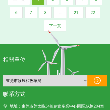
6
7
8
...
21
22
下一頁
相關單位
聯系方式
地址：東莞市莞太路34號創意產業中心園區3A棟204室