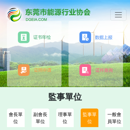
監事單位
會長單
副會長
理事單
監事單
一般會
位
單位
位
位
員單位